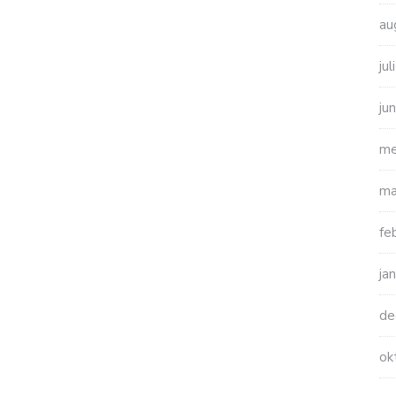
au
ju
ju
me
ma
fe
ja
de
ok