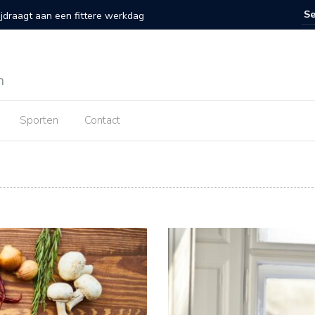
 voor koken met een keramische koekenpan
Wist je 
n
Sporten
Contact