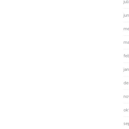
ju
ju
me
ma
fe
ja
de
no
ok
se