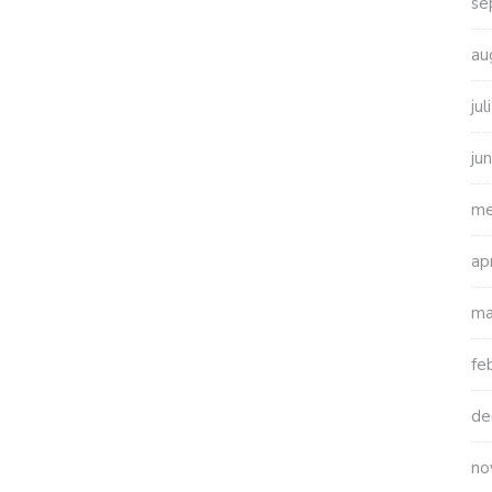
se
au
ju
ju
me
ap
ma
fe
de
no