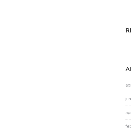
R
A
ap
ju
ap
fe