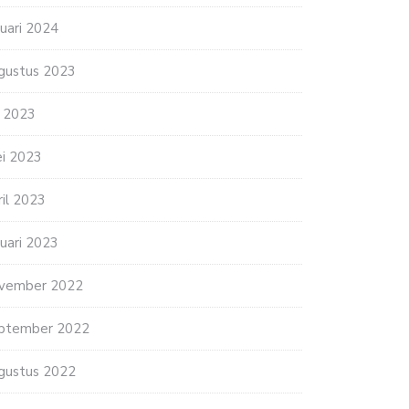
nuari 2024
gustus 2023
li 2023
i 2023
ril 2023
nuari 2023
vember 2022
ptember 2022
gustus 2022