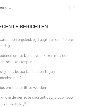
ECENTE BERICHTEN
arom een ergokruk bijdraagt aan een fittere
rkdag
redenen om te kiezen voor koken met een
ramische koekenpan
st je dat botox kan helpen tegen
ndenknarsen?
tips om sneller fit te worden
 krijg jij de perfecte sportuitrusting voor jouw
tieve levensstijl!