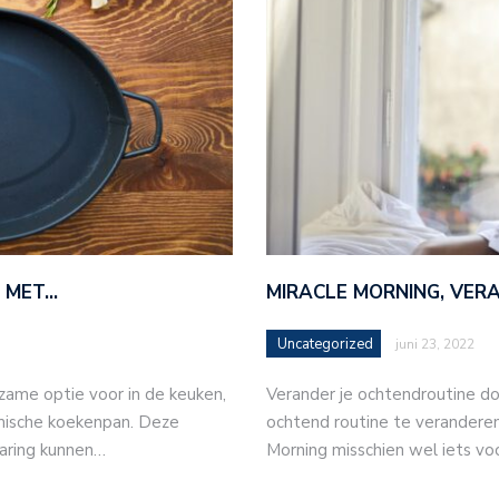
N MET…
MIRACLE MORNING, VER
Uncategorized
juni 23, 2022
rzame optie voor in de keuken,
Verander je ochtendroutine doo
ische koekenpan. Deze
ochtend routine te veranderen
varing kunnen…
Morning misschien wel iets vo