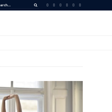
dat botox kan helpen tegen tandenknarsen?