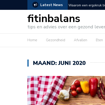
Latest News
 fittere werkdag
5 redenen om te kiezen
fitinbalans
tips en advies over een gezond leve
Home
Gezondheid
Afvallen
Eten
MAAND:
JUNI 2020