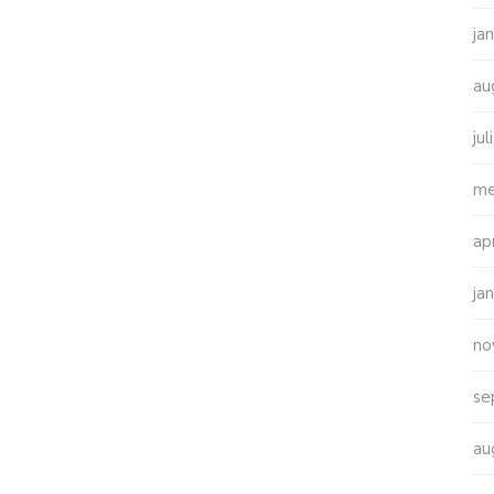
ja
au
ju
me
ap
ja
no
se
au