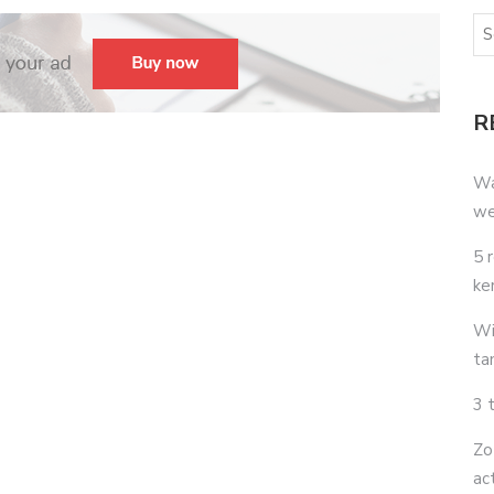
R
Wa
we
5 
ke
Wi
ta
3 
Zo
ac