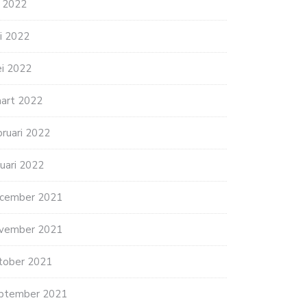
li 2022
ni 2022
i 2022
art 2022
bruari 2022
nuari 2022
cember 2021
vember 2021
tober 2021
ptember 2021