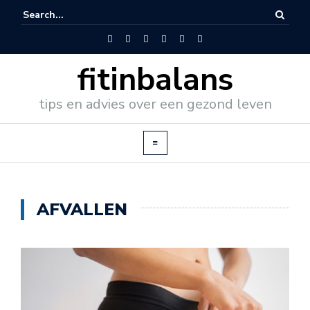
fitinbalans
tips en advies over een gezond leven
AFVALLEN