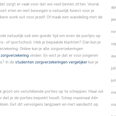
t zorgt er vaak voor dat we veel binnen zitten. Vooral
ap
et eten en niet bewegen is natuurlijk funest voor je
ekkere work out voor jezelf. Of maak een wandeling met de
ja
no
de natuurlijk ook een goede tijd om even de puntjes op
 dans- of sportschool. Heb je bepaalde klachten? Dan kun je
se
erzekering. Online kun je alle zorgverzekeringen
zorgverzekering
vinden. En wist je dat er voor jongeren
au
is? In de
studenten zorgverzekeringen vergelijker
kun je
ju
ju
ijk groot om verschillende porties op te scheppen. Maar wil
me
or dat je de porties beperkt houdt. Schep maximaal één
klein. Eet dit vervolgens langzaam en met aandacht op.
ma