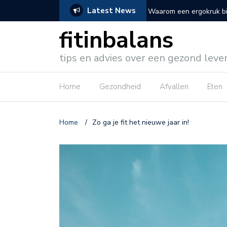
Latest News
 fittere werkdag
5 redenen om te kiezen
fitinbalans
tips en advies over een gezond leve
Home
Gezondheid
Afvallen
Eten
Home
/
Zo ga je fit het nieuwe jaar in!