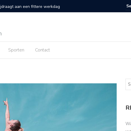
 voor koken met een keramische koekenpan
Wist je 
n
Sporten
Contact
R
Wa