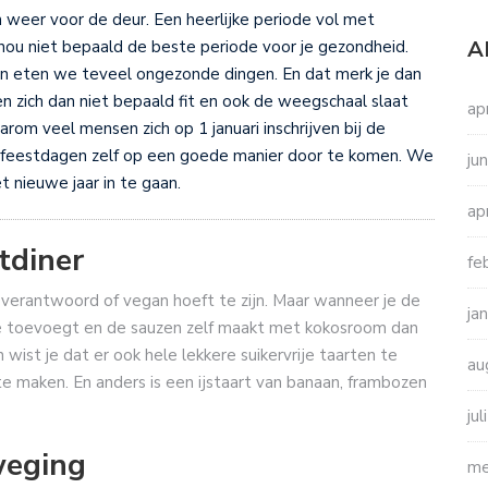
weer voor de deur. Een heerlijke periode vol met
A
, nou niet bepaald de beste periode voor je gezondheid.
 eten we teveel ongezonde dingen. En dat merk je dan
n zich dan niet bepaald fit en ook de weegschaal slaat
ap
rom veel mensen zich op 1 januari inschrijven bij de
de feestdagen zelf op een goede manier door te komen. We
ju
t nieuwe jaar in te gaan.
ap
tdiner
fe
verantwoord of vegan hoeft te zijn. Maar wanneer je de
ja
e toevoegt en de sauzen zelf maakt met kokosroom dan
 wist je dat er ook hele lekkere suikervrije taarten te
au
f te maken. En anders is een ijstaart van banaan, frambozen
ju
weging
me