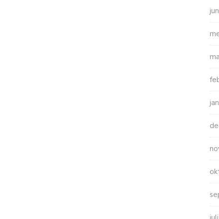
ju
me
ma
fe
ja
de
no
ok
se
ju