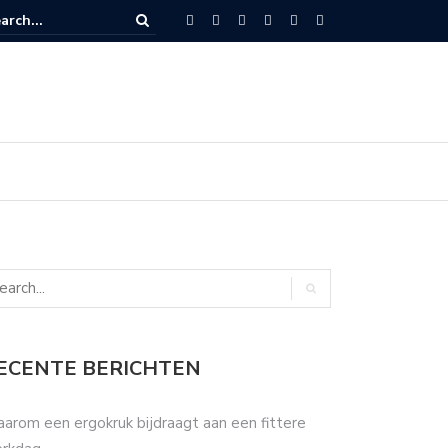
dat botox kan helpen tegen tandenknarsen?
ECENTE BERICHTEN
arom een ergokruk bijdraagt aan een fittere