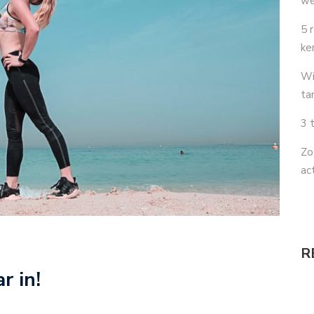
we
5 
ke
Wi
ta
3 
Zo
ac
R
r in!