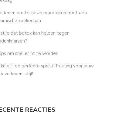
rkdag
redenen om te kiezen voor koken met een
ramische koekenpan
st je dat botox kan helpen tegen
ndenknarsen?
tips om sneller fit te worden
 krijg jij de perfecte sportuitrusting voor jouw
tieve levensstijl!
ECENTE REACTIES