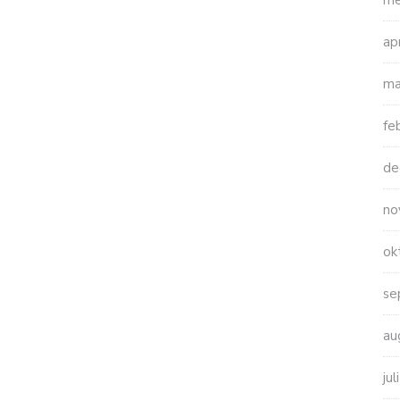
me
ap
ma
fe
de
no
ok
se
au
ju