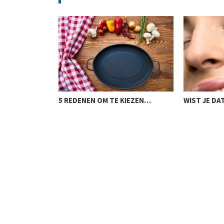
KRUK
5 REDENEN OM TE KIEZEN…
WIST JE D