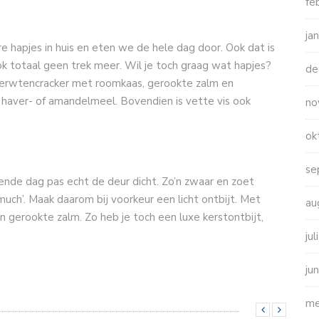
fe
ja
e hapjes in huis en eten we de hele dag door. Ook dat is
ok totaal geen trek meer. Wil je toch graag wat hapjes?
de
ererwtencracker met roomkaas, gerookte zalm en
van haver- of amandelmeel. Bovendien is vette vis ook
no
ok
se
ende dag pas echt de deur dicht. Zo’n zwaar en zoet
o much’. Maak daarom bij voorkeur een licht ontbijt. Met
au
n gerookte zalm. Zo heb je toch een luxe kerstontbijt,
ju
ju
me