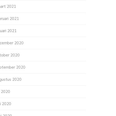
art 2021
bruari 2021
nuari 2021
cember 2020
KRIJG JIJ DE PERFECTE…
ENERGIE,
tober 2020
UITHOUDINGSVERMOGEN,
HERSTEL: DE DRIEVOUDIGE…
ptember 2020
gustus 2020
li 2020
ni 2020