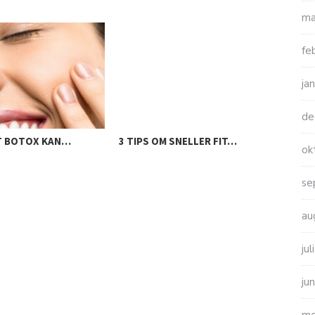
ma
fe
ja
de
AT BOTOX KAN…
3 TIPS OM SNELLER FIT…
ZO 
ok
se
au
ju
ju