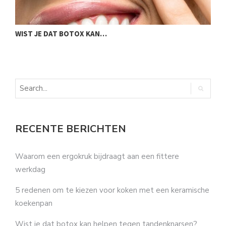
WIST JE DAT BOTOX KAN…
3
RECENTE BERICHTEN
Waarom een ergokruk bijdraagt aan een fittere
werkdag
5 redenen om te kiezen voor koken met een keramische
koekenpan
Wist je dat botox kan helpen tegen tandenknarsen?