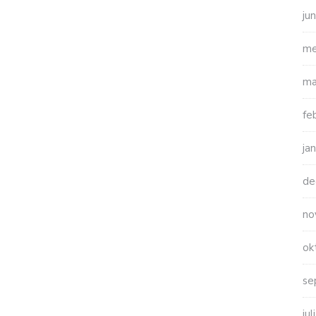
ju
me
ma
fe
ja
de
no
ok
se
ju