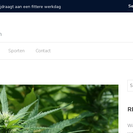
 voor koken met een keramische koekenpan
Wist je 
n
Sporten
Contact
R
Wa