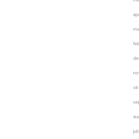
me
ap
ma
fe
de
no
ok
se
au
ju