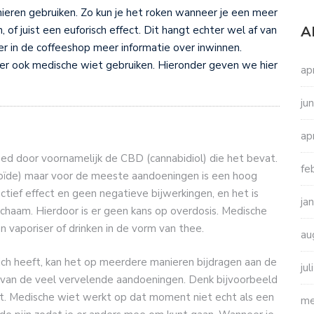
ieren gebruiken. Zo kun je het roken wanneer je een meer
A
of juist een euforisch effect. Dit hangt echter wel af van
ier in de coffeeshop meer informatie over inwinnen.
er ook medische wiet gebruiken. Hieronder geven we hier
ap
ju
ap
ed door voornamelijk de CBD (cannabidiol) die het bevat.
fe
noïde) maar voor de meeste aandoeningen is een hoog
ief effect en geen negatieve bijwerkingen, en het is
ja
lichaam. Hierdoor is er geen kans op overdosis. Medische
n vaporiser of drinken in de vorm van thee.
au
ich heeft, kan het op meerdere manieren bijdragen aan de
ju
van de veel vervelende aandoeningen. Denk bijvoorbeeld
ijdt. Medische wiet werkt op dat moment niet echt als een
me