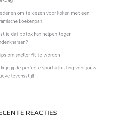
rkdag
redenen om te kiezen voor koken met een
ramische koekenpan
st je dat botox kan helpen tegen
ndenknarsen?
tips om sneller fit te worden
 krijg jij de perfecte sportuitrusting voor jouw
tieve levensstijl!
ECENTE REACTIES