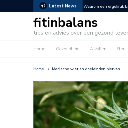
Latest News
 fittere werkdag
5 redenen om te kiezen
fitinbalans
tips en advies over een gezond leve
Home
Gezondheid
Afvallen
Eten
Home
/
Medische wiet en doeleinden hiervan