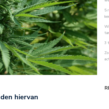
we
5 
ke
Wi
ta
3 
Zo
ac
R
nden hiervan