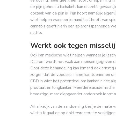
verdoving, maar geeft een soort ontspanning in
de pijn geheel uitschakelt kan dit zelfs gevaarl
oorzaak van de pijn is. Pijn hoort namelijk eige
wiet helpen wanneer iemand last heeft van spie
cannabis geeft hierin een spierontspannende we
nachts.
Werkt ook tegen misselij
Ook kan medische wiet helpen wanneer je last v
Daarom wordt het vaak aan mensen gegeven die
Door deze behandeling kan iemand ook ernstig af
zorgen dat de voedselinname kan toenemen omd
CBD in wiet het potentieel om kanker in het alg
prostaat en longkanker. Meerdere academische 
bevestigd, maar diepgaander onderzoek loopt n
Afhankelijk van de aandoening kies je de mate v
wiet is legaal en op doktersrecept te verkrijg