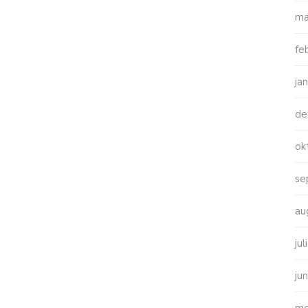
ma
fe
ja
de
ok
se
au
ju
ju