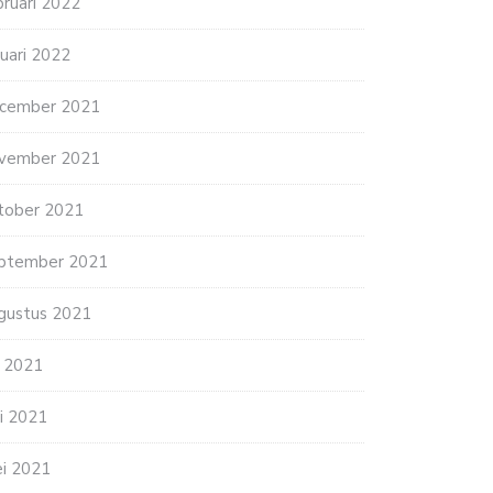
bruari 2022
nuari 2022
cember 2021
vember 2021
tober 2021
ptember 2021
gustus 2021
li 2021
ni 2021
AAL DEZE VOORDELEN MET
HET BELANG VAN GEZONDE EN…
EDE…
i 2021