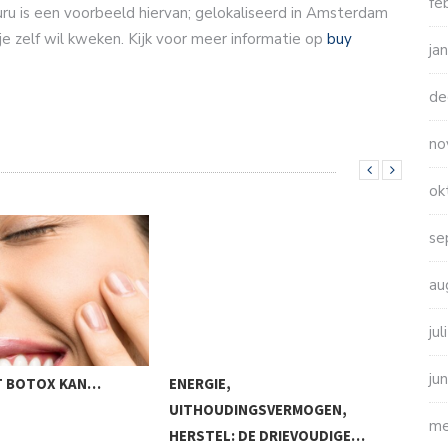
fe
uru is een voorbeeld hiervan; gelokaliseerd in Amsterdam
je zelf wil kweken. Kijk voor meer informatie op
buy
ja
de
no
ok
se
au
ju
ju
AT BOTOX KAN…
ENERGIE,
BEH
UITHOUDINGSVERMOGEN,
GO
me
HERSTEL: DE DRIEVOUDIGE…