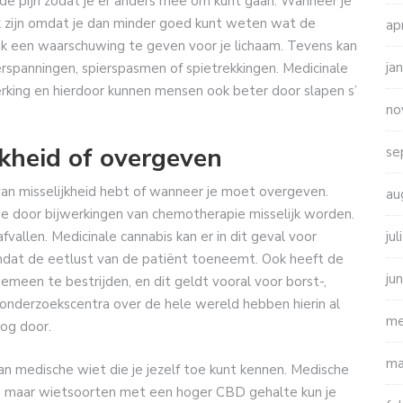
 de pijn zodat je er anders mee om kunt gaan. Wanneer je
ijk zijn omdat je dan minder goed kunt weten wat de
ap
nlijk een waarschuwing te geven voor je lichaam. Tevens kan
ja
rspanningen, spierspasmen of spietrekkingen. Medicinale
rking en hierdoor kunnen mensen ook beter door slapen s’
no
kheid of overgeven
se
an misselijkheid hebt of wanneer je moet overgeven.
au
 door bijwerkingen van chemotherapie misselijk worden.
ju
vallen. Medicinale cannabis kan er in dit geval voor
at de eetlust van de patiënt toeneemt. Ook heeft de
ju
emeen te bestrijden, en dit geldt vooral voor borst-,
onderzoekscentra over de hele wereld hebben hierin al
me
og door.
ma
an medische wiet die je jezelf toe kunt kennen. Medische
en, maar wietsoorten met een hoger CBD gehalte kun je