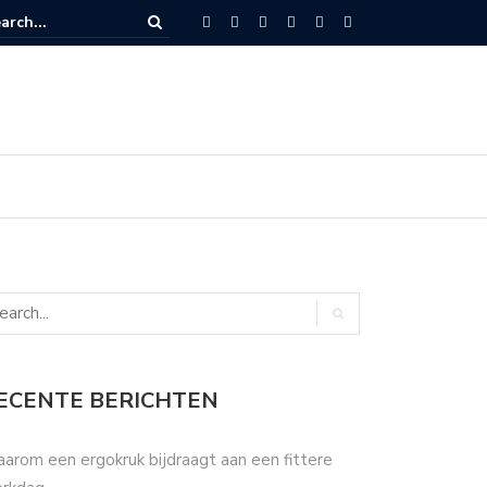
dat botox kan helpen tegen tandenknarsen?
ECENTE BERICHTEN
arom een ergokruk bijdraagt aan een fittere