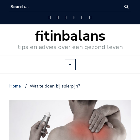
fitinbalans
tips en advies over een gezond leven
Home
/
Wat te doen bij spierpijn?