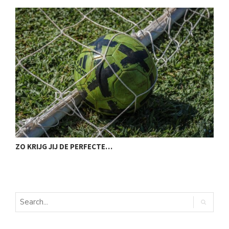
ZO KRIJG JIJ DE PERFECTE…
E
D